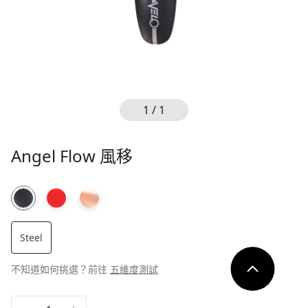
ESG
據點
會員中心
我的最愛
1 / 1
幣別
Angel Flow 風移
新台幣（TWD）
登入
美元（USD）
繁中
简中
En
Steel
不知道如何挑選？前往
五維度測試