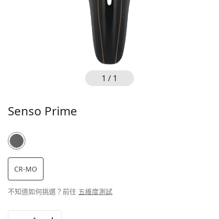
ESG
據點
會員中心
我的最愛
1 / 1
幣別
Senso Prime
新台幣（TWD）
登入
美元（USD）
繁中
简中
En
CR-MO
不知道如何挑選？前往
五維度測試